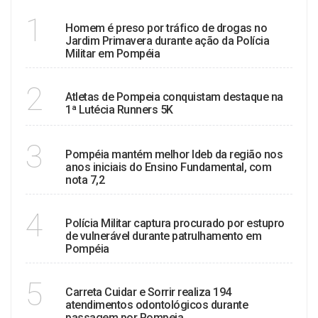
TRÁFICO
1
Homem é preso por tráfico de drogas no
Jardim Primavera durante ação da Polícia
Militar em Pompéia
ESPORTE
2
Atletas de Pompeia conquistam destaque na
1ª Lutécia Runners 5K
EDUCAÇÃO
3
Pompéia mantém melhor Ideb da região nos
anos iniciais do Ensino Fundamental, com
nota 7,2
POLÍCIA
4
Polícia Militar captura procurado por estupro
de vulnerável durante patrulhamento em
Pompéia
SAÚDE
5
Carreta Cuidar e Sorrir realiza 194
atendimentos odontológicos durante
passagem por Pompeia