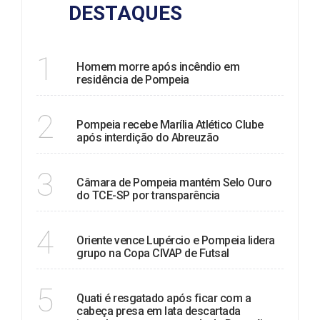
DESTAQUES
TRAGÉDIA
1
Homem morre após incêndio em
residência de Pompeia
ESPORTE
2
Pompeia recebe Marília Atlético Clube
após interdição do Abreuzão
TRANSPARÊNCIA
3
Câmara de Pompeia mantém Selo Ouro
do TCE-SP por transparência
FUTSAL
4
Oriente vence Lupércio e Pompeia lidera
grupo na Copa CIVAP de Futsal
RESGATE
5
Quati é resgatado após ficar com a
cabeça presa em lata descartada