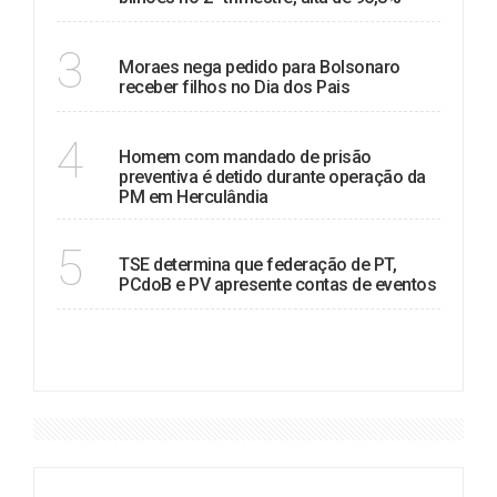
DECISÃO
3
Moraes nega pedido para Bolsonaro
receber filhos no Dia dos Pais
HERCULÂNDIA
4
Homem com mandado de prisão
preventiva é detido durante operação da
PM em Herculândia
APURAÇÃO
5
TSE determina que federação de PT,
PCdoB e PV apresente contas de eventos
VER MAIS